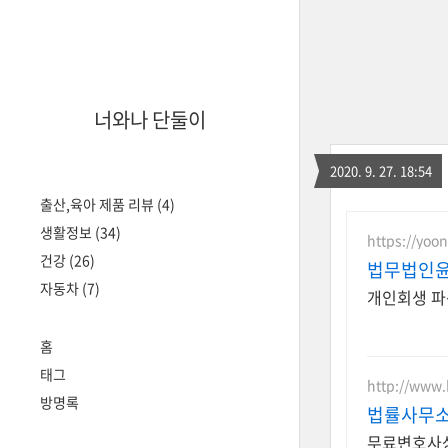
너와나 단둘이
2020. 9. 27. 18:54
출산,육아 제품 리뷰
(4)
생활정보
(34)
https://yoo
건강
(26)
법무법인윤
자동차
(7)
개인회생 파
홈
태그
http://www
방명록
법률사무소
무료변호사상