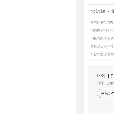
'
생활정보
' 카
맛있는 원두커피
대법원 경매 사이
매트리스 추천 
부동산 공시가격 
요즘뜨는 창업아
너와나 
너와나단둘이
구독하